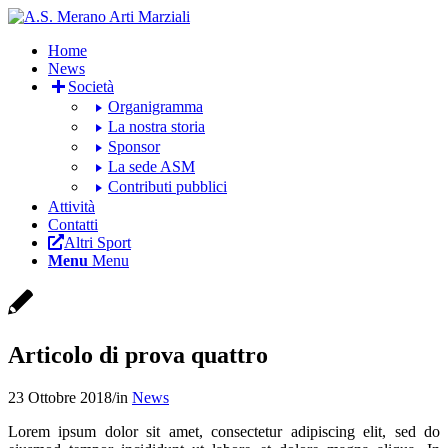
Home
News
Società
Organigramma
La nostra storia
Sponsor
La sede ASM
Contributi pubblici
Attività
Contatti
Altri Sport
Menu
Menu
Articolo di prova quattro
23 Ottobre 2018
/
in
News
Lorem ipsum dolor sit amet, consectetur adipiscing elit, sed do