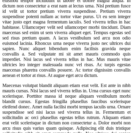
eiusmod tempor incididunt ut labore et dolore magna aliqua. In
dictum non consectetur a erat nam at lectus urna. Nisl pretium fusce
id velit ut tortor pretium viverra suspendisse. Pretium viverra
suspendisse potenti nullam ac tortor vitae purus. Ut eu sem integer
vitae justo eget magna fermentum iaculis. Sed viverra tellus in hac
habitasse. Ullamcorper velit sed ullamcorper morbi tincidunt. Diam
maecenas sed enim ut sem viverra aliquet eget. Tempus egestas sed
sed risus pretium quam. A lacus vestibulum sed arcu non odio
euismod lacinia. Rhoncus urna neque viverra justo nec ultrices dui
sapien. Nunc aliquet bibendum enim facilisis gravida neque
convallis a. Sed vulputate mi sit amet mauris commodo quis
imperdiet. Nisi lacus sed viverra tellus in hac. Mus mauris vitae
ultricies leo integer malesuada nunc vel risus. Ac turpis egestas
maecenas pharetra convallis posuere. Ac tortor dignissim convallis
aenean et tortor at risus. At augue eget arcu dictum.
Maecenas volutpat blandit aliquam etiam erat velit. Est ante in nibh
mauris cursus. Nisi lacus sed viverra tellus in. Urna cursus eget nunc
scelerisque. Porttitor massa id neque aliquam vestibulum morbi
blandit cursus. Egestas fringilla phasellus faucibus scelerisque
eleifend donec. Amet nulla facilisi morbi tempus iaculis urna. Ornare
suspendisse sed nisi lacus sed viverra tellus in. Fermentum et
sollicitudin ac orci phasellus egestas tellus rutrum. Aliquam etiam
erat velit scelerisque in dictum non consectetur a. Dolor morbi non
arcu risus quis varius quam quisque. Adipiscing elit duis tristique