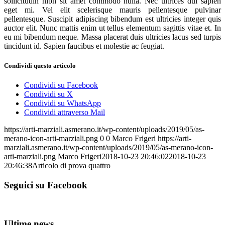
sollicitudin nibh sit amet commodo nulla. Nec ultrices dui sapien
eget mi. Vel elit scelerisque mauris pellentesque pulvinar
pellentesque. Suscipit adipiscing bibendum est ultricies integer quis
auctor elit. Nunc mattis enim ut tellus elementum sagittis vitae et. In
eu mi bibendum neque. Massa placerat duis ultricies lacus sed turpis
tincidunt id. Sapien faucibus et molestie ac feugiat.
Condividi questo articolo
Condividi su Facebook
Condividi su X
Condividi su WhatsApp
Condividi attraverso Mail
https://arti-marziali.asmerano.it/wp-content/uploads/2019/05/as-
merano-icon-arti-marziali.png
0
0
Marco Frigeri
https://arti-
marziali.asmerano.it/wp-content/uploads/2019/05/as-merano-icon-
arti-marziali.png
Marco Frigeri
2018-10-23 20:46:02
2018-10-23
20:46:38
Articolo di prova quattro
Seguici su Facebook
Ultime news